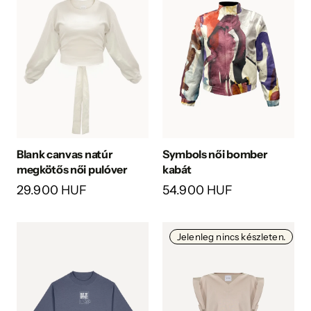
Blank canvas natúr
Symbols női bomber
megkötős női pulóver
kabát
29.900 HUF
54.900 HUF
Jelenleg nincs készleten.