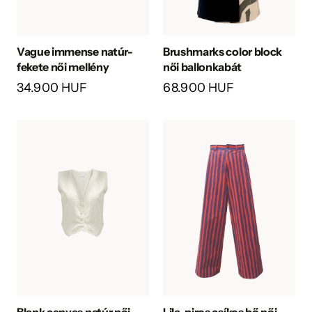
Vague immense natúr-
Brushmarks color block
fekete női mellény
női ballonkabát
34.900 HUF
68.900 HUF