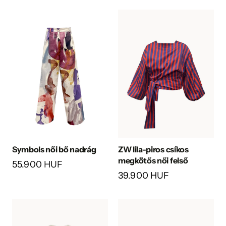
Symbols női bő nadrág
ZW lila-piros csíkos
megkötős női felső
55.900 HUF
39.900 HUF