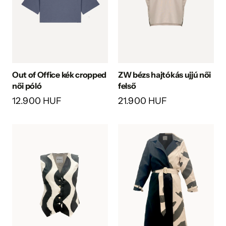
Out of Office kék cropped
ZW bézs hajtókás ujjú női
női póló
felső
12.900 HUF
21.900 HUF