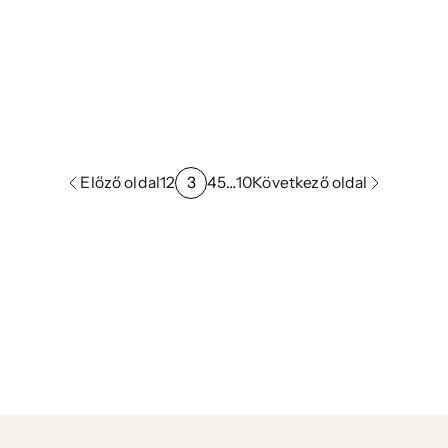
Előző oldal
1
2
3
4
5
…
10
Következő oldal