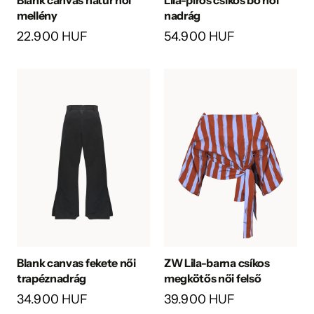
Blank canvas natúr női
Lila-piros csíkos bő női
mellény
nadrág
22.900 HUF
54.900 HUF
Blank canvas fekete női
ZW Lila-barna csíkos
trapéznadrág
megkötős női felső
34.900 HUF
39.900 HUF