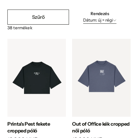
Rendezés
Szűrő
Dátum: új > régi
38
termékek
Printa's Pest fekete
Out of Office kék cropped
cropped póló
női póló