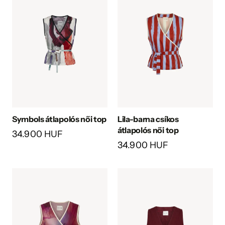
Symbols átlapolós női top
Lila-barna csíkos
átlapolós női top
34.900 HUF
34.900 HUF