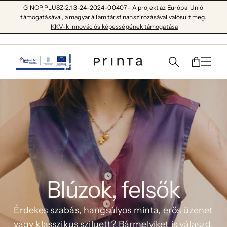
GINOP_PLUSZ-2.1.3-24-2024-00407 - A projekt az Európai Unió
támogatásával, a magyar állam társfinanszírozásával valósult meg.
KKV-k innovációs képességének támogatása
Blúzok, felsők
Érdekes szabás, hangsúlyos minta, erős üzenet
vagy klasszikus sziluett? Bármelyiket is válaszd,