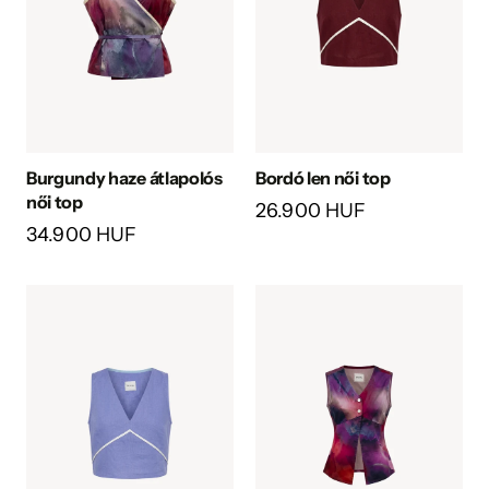
Burgundy haze átlapolós
Bordó len női top
női top
26.900 HUF
34.900 HUF