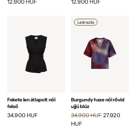
12.900 HUF
12.900 HUF
Leárazás
Fekete len átlapolt női
Burgundy haze női rövid
felső
ujjú blúz
34.900 HUF
34.900 HUF
27.920
HUF