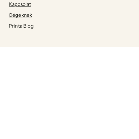
Kapcsolat
Cégeknek
Printa Blog
Dokumentumok
Szállítási feltételek
Adatkezelési tájékoztató (GDPR)
Általános szerződési feltételek (ÁSZF)
A Printa az egyik első magyar
fenntartható márka! Célunk, hogy az
enteriőr kiegészítőink, valamint a női-,
férfi-és gyermekruházatunk a legapróbb
részletekig környezetkímélőek legyenek