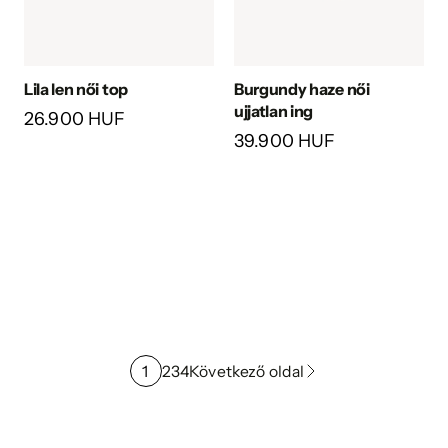
Lila len női top
Burgundy haze női
ujjatlan ing
26.900 HUF
39.900 HUF
1
2
3
4
Következő oldal