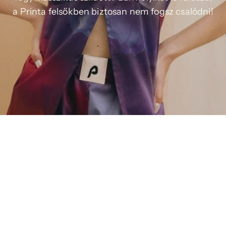
a Printa felsőkben biztosan nem fogsz csalódni!