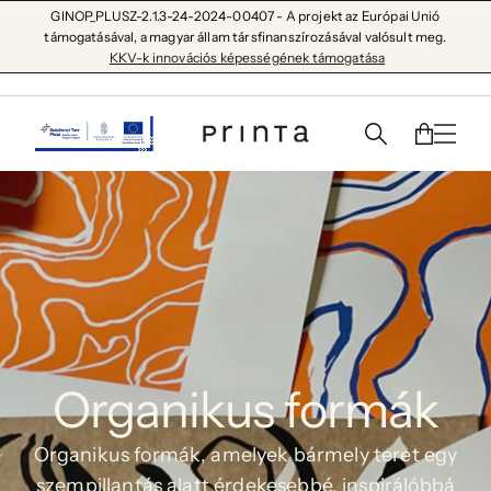
GINOP_PLUSZ-2.1.3-24-2024-00407 - A projekt az Európai Unió
támogatásával, a magyar állam társfinanszírozásával valósult meg.
KKV-k innovációs képességének támogatása
Organikus formák
Organikus formák, amelyek bármely teret egy
szempillantás alatt érdekesebbé, inspirálóbbá