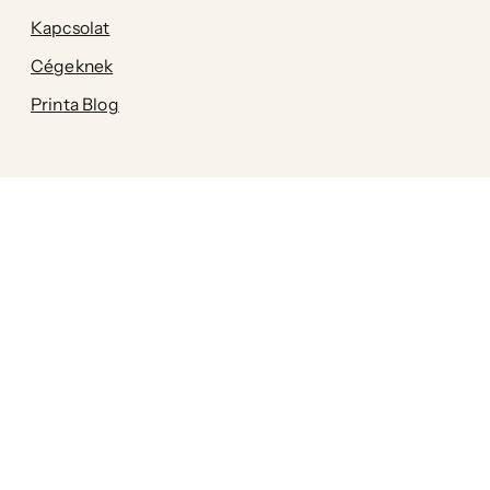
Kapcsolat
Cégeknek
Printa Blog
Dokumentumok
Szállítási feltételek
Adatkezelési tájékoztató (GDPR)
Általános szerződési feltételek (ÁSZF)
A Printa az egyik első magyar
fenntartható márka! Célunk, hogy az
enteriőr kiegészítőink, valamint a női-,
férfi-és gyermekruházatunk a legapróbb