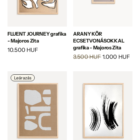
FLUENT JOURNEY grafika
ARANY KÖR
- Majoros Zita
ECSETVONÁSOKKAL
grafika - Majoros Zita
10.500 HUF
3.500 HUF
1.000 HUF
Leárazás