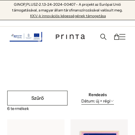
GINOP_PLUSZ-2.1.3-24-2024-00407 - A projekt az Európai Unió
támogatásával, a magyar állam társfinanszírozásával valósult meg.
KKV-k innovációs képességének támogatása
szántó sári
Rendezés
Szűrő
Dátum: új > régi
6
termékek