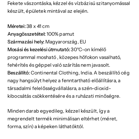
Fekete vászontáska, kézzel és vízbázisú szitanyomással
készült, épületek mintával az elején.
Méretei:
38 x 41 cm
Anyagösszetétel:
100% pamut
Származási hely:
Magyarország, EU
Mosási és kezelési útmutató:
30°C-on kímélő
programmal mosható , közepes hőfokon vasalható,
fehérítés és géppel való szárítás nem javasolt.
Beszállító:
Continental Clothing, India. A beszállító cég
nagy hangsúlyt helyez a fenntartható előállításra, a
társadalmi felelősségvállalásra, a szén-dioxid-
kibocsátás csökkentésére és a ruházati minőségre.
Minden darab egyedileg, kézzel készült, így a
megrendelt termék minimálisan eltérhet (méret,
forma, szín) a képeken láthatóktól.