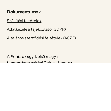
Dokumentumok
Szállítási feltételek
Adatkezelési tájékoztató (GDPR)
Általános szerződési feltételek (ÁSZF)
A Printa az egyik első magyar
fenntartható márka! Célunk, hogy az
enteriőr kiegészítőink, valamint a női-,
férfi-és gyermekruházatunk a legapróbb
részletekig környezetkímélőek legyenek
anélkül, hogy ez a stílus rovására menne.
Facebook
Pinterest