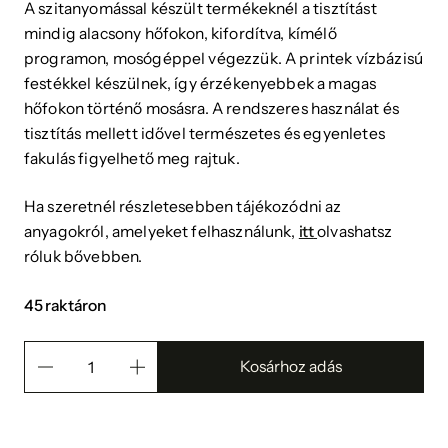
A szitanyomással készült termékeknél a tisztítást
mindig alacsony hőfokon, kifordítva, kímélő
programon, mosógéppel végezzük. A printek vízbázisú
festékkel készülnek, így érzékenyebbek a magas
hőfokon történő mosásra. A rendszeres használat és
tisztítás mellett idővel természetes és egyenletes
fakulás figyelhető meg rajtuk.
Ha szeretnél részletesebben tájékozódni az
anyagokról, amelyeket felhasználunk,
itt
olvashatsz
róluk bővebben.
45 raktáron
Kosárhoz adás