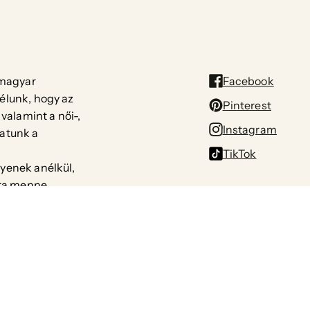
 magyar
Facebook
élunk, hogy az
Pinterest
 valamint a női-,
Instagram
atunk a
TikTok
yenek anélkül,
ára menne.