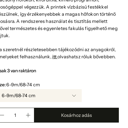
osógéppel végezzük. A printek vízbázisú festékkel
észülnek, így érzékenyebbek a magas hőfokon történő
osásra. A rendszeres használat és tisztítás mellett
dővel természetes és egyenletes fakulás figyelhető meg
jtuk.
a szeretnél részletesebben tájékozódni az anyagokról,
melyeket felhasználunk,
itt
olvashatsz róluk bővebben.
sak 3 van raktáron
ize:
6-9m/68-74 cm
6-9m/68-74 cm
Kosárhoz adás