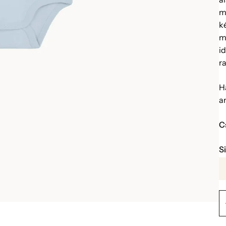
m
k
m
i
ra
H
a
C
S