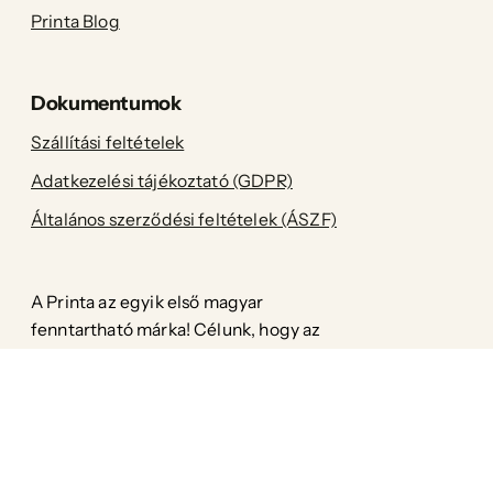
Printa Blog
Dokumentumok
Szállítási feltételek
Adatkezelési tájékoztató (GDPR)
Általános szerződési feltételek (ÁSZF)
A Printa az egyik első magyar
fenntartható márka! Célunk, hogy az
enteriőr kiegészítőink, valamint a női-,
férfi-és gyermekruházatunk a legapróbb
részletekig környezetkímélőek legyenek
anélkül, hogy ez a stílus rovására menne.