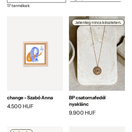
17
termékek
Jelenleg nincs készleten.
change - Szabó Anna
BP csatornafedél
nyaklánc
4.500 HUF
9.900 HUF