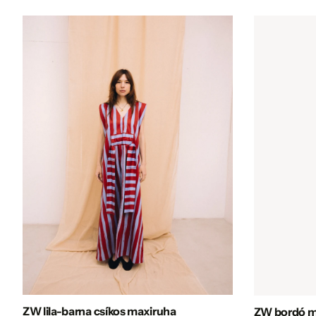
ZW lila-barna csíkos maxiruha
ZW bordó m