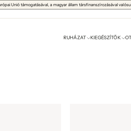
pai Unió támogatásával, a magyar állam társfinanszírozásával valósu
RUHÁZAT
KIEGÉSZÍTŐK
O
Ruházat újdonságok