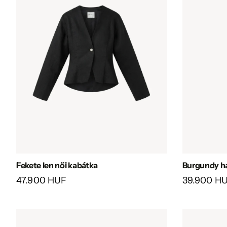
Fekete len női kabátka
Burgundy haz
47.900 HUF
39.900 H