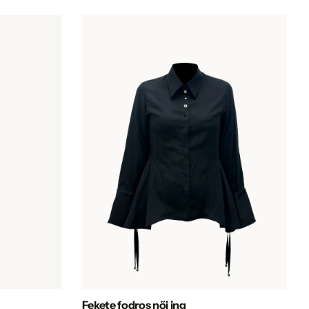
Fekete fodros női ing