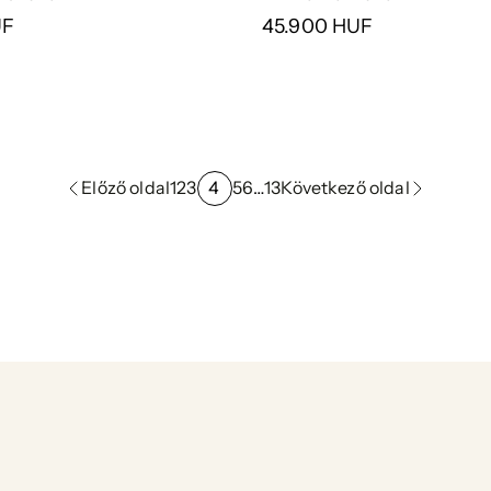
UF
45.900 HUF
Előző oldal
1
2
3
4
5
6
…
13
Következő oldal