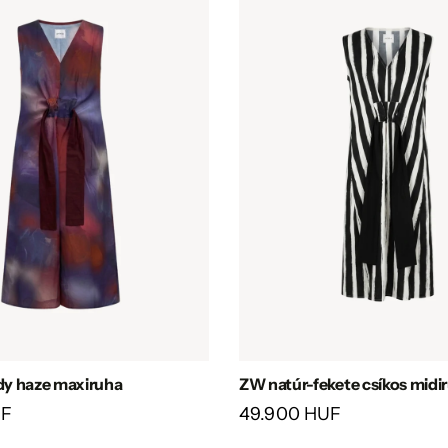
y haze maxiruha
ZW natúr-fekete csíkos midi
UF
49.900 HUF