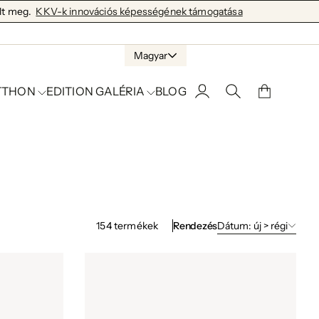
lt meg.
KKV-k innovációs képességének támogatása
Magyar
TTHON
EDITION GALÉRIA
BLOG
Rendezés
Dátum: új > régi
154
termékek