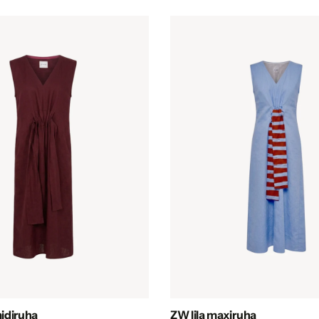
idiruha
ZW lila maxiruha