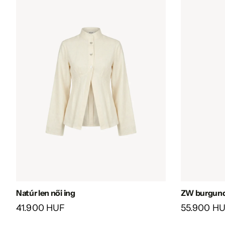
Natúr len női ing
ZW burgund
41.900 HUF
55.900 H