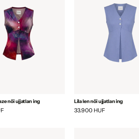
e női ujjatlan ing
Lila len női ujjatlan ing
UF
33.900 HUF