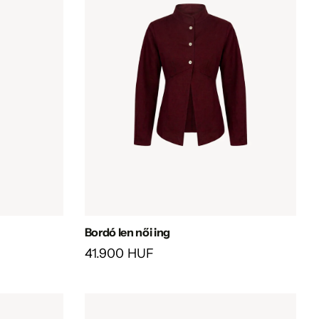
Bordó len női ing
41.900 HUF