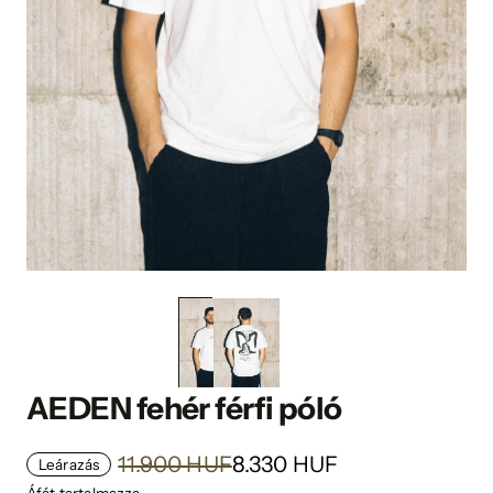
AEDEN fehér férfi póló
11.900 HUF
8.330 HUF
Leárazás