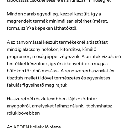
kibocsátás csökkentésére és a ruházati minőségre.
Minden darab egyedileg, kézzel készült, így a
megrendelt termék minimálisan eltérhet (méret,
forma,
szín) a képeken láthatóktól.
A szitanyomással készült termékeknél a tisztítást
mindig alacsony hőfokon, kifordítva, kímélő
programon, mosógéppel végezzük. A printek vízbázisú
festékkel készülnek, így érzékenyebbek a magas
hőfokon történő mosásra. A rendszeres használat és
tisztítás mellett idővel természetes és egyenletes
fakulás figyelhető meg rajtuk.
Ha szeretnél részletesebben tájékozódni az
anyagokról, amelyeket felhasználunk,
itt
olvashatsz
róluk bővebben.
Az
AEDEN kollekció
része.