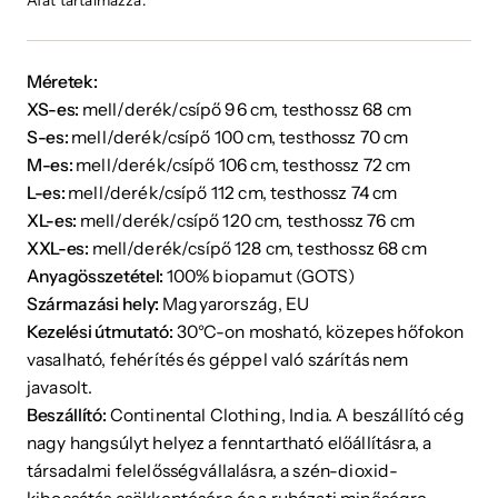
Áfát tartalmazza.
Méretek:
XS-es:
mell/derék/csípő 96 cm, testhossz 68 cm
S-es:
mell/derék/csípő 100 cm, testhossz 70 cm
M-es:
mell/derék/csípő 106 cm, testhossz 72 cm
L-es:
mell/derék/csípő 112 cm, testhossz 74 cm
XL-es:
mell/derék/csípő 120 cm, testhossz 76 cm
XXL-es:
mell/derék/csípő 128 cm, testhossz 68 cm
Anyagösszetétel:
100% biopamut (GOTS)
Származási hely:
Magyarország,
EU
Kezelési útmutató:
30°C-on mosható, közepes hőfokon
vasalható, fehérítés és géppel való szárítás nem
javasolt.
Beszállító:
Continental Clothing, India. A beszállító cég
nagy hangsúlyt helyez a fenntartható előállításra, a
társadalmi felelősségvállalásra, a szén-dioxid-