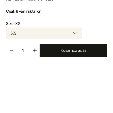
Csak 8 van raktáron
Size:
XS
XS
Kosárhoz adás