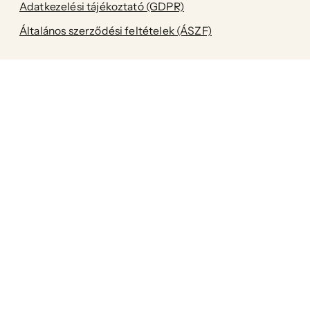
Adatkezelési tájékoztató (GDPR)
Általános szerződési feltételek (ÁSZF)
A Printa az egyik első magyar
fenntartható márka! Célunk, hogy az
enteriőr kiegészítőink, valamint a női-,
férfi-és gyermekruházatunk a legapróbb
részletekig környezetkímélőek legyenek
anélkül, hogy ez a stílus rovására menne.
Facebook
Pinterest
Instagram
TikTok